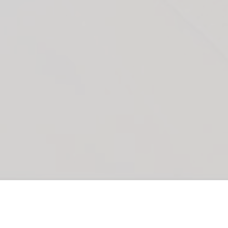
Stet clita bergren, no sea takimata sanctus est Lorem ipsum