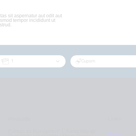
s sit aspernatur aut odit aut
iusmod tempor incididunt ut
strud.
1
1
Cupom
Pousada
Links
Estrada da Barragem nº 1, Santa Rita de
Home
Ouro Preto | Ouro Preto | Minas Gerais |