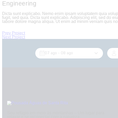
Engineering
Dicta sunt explicabo. Nemo enim ipsam voluptatem quia volupta
fugit, sed quia. Dicta sunt explicabo. Adipiscing elit, sed do e
labore dolore magna aliqua. Ut enim ad minim veniam quis no
Prev Project
Next Project
07 ago
- 08 ago
Seu refúgio em meio às montanhas – Um lugar para
relaxar e se reconectar com a natureza