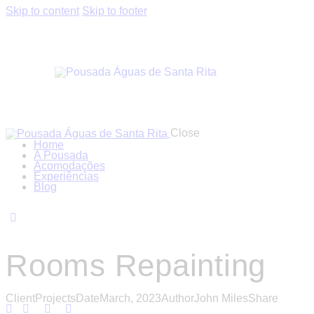
Skip to content
Skip to footer
Close
Home
A Pousada
Acomodações
Experiências
Blog
Rooms Repainting
Client
Projects
Date
March, 2023
Author
John Miles
Share