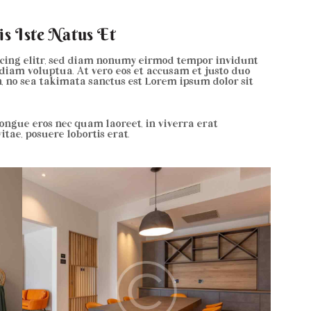
s Iste Natus Et
scing elitr, sed diam nonumy eirmod tempor invidunt
diam voluptua. At vero eos et accusam et justo duo
n, no sea takimata sanctus est Lorem ipsum dolor sit
ongue eros nec quam laoreet, in viverra erat
tae, posuere lobortis erat.