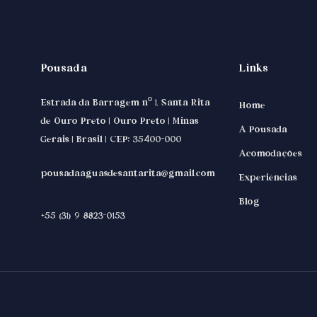
Pousada
Links
Estrada da Barragem nº 1, Santa Rita
Home
de Ouro Preto | Ouro Preto | Minas
A Pousada
Gerais | Brasil | CEP: 35400-000
Acomodações
pousadaaguasdesantarita@gmail.com
Experiências
Blog
+55 (31) 9 8823-0153