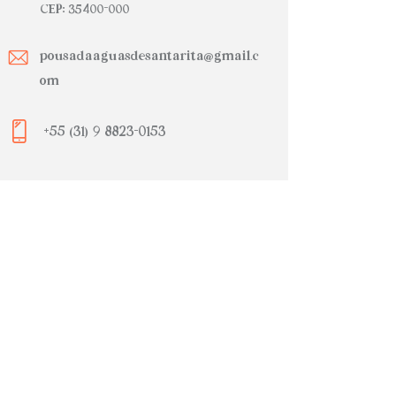
CEP: 35400-000
pousadaaguasdesantarita@gmail.c
om
+55 (31) 9 8823-0153